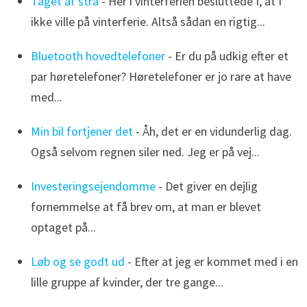
Taget af strå
- Her i vinterferien besluttede I, at I
ikke ville på vinterferie. Altså sådan en rigtig...
Bluetooth hovedtelefoner
- Er du på udkig efter et
par høretelefoner? Høretelefoner er jo rare at have
med...
Min bil fortjener det
- Åh, det er en vidunderlig dag.
Også selvom regnen siler ned. Jeg er på vej...
Investeringsejendomme
- Det giver en dejlig
fornemmelse at få brev om, at man er blevet
optaget på...
Løb og se godt ud
- Efter at jeg er kommet med i en
lille gruppe af kvinder, der tre gange...