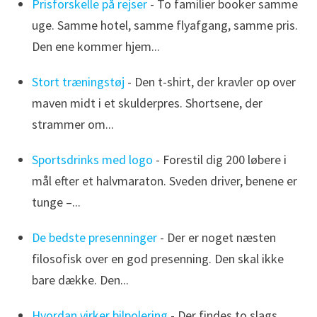
Prisforskelle på rejser
- To familier booker samme
uge. Samme hotel, samme flyafgang, samme pris.
Den ene kommer hjem...
Stort træningstøj
- Den t-shirt, der kravler op over
maven midt i et skulderpres. Shortsene, der
strammer om...
Sportsdrinks med logo
- Forestil dig 200 løbere i
mål efter et halvmaraton. Sveden driver, benene er
tunge –...
De bedste presenninger
- Der er noget næsten
filosofisk over en god presenning. Den skal ikke
bare dække. Den...
Hvordan virker bilpolering
- Der findes to slags