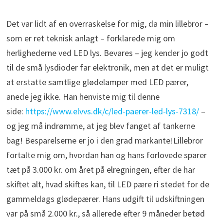
Det var lidt af en overraskelse for mig, da min lillebror –
som er ret teknisk anlagt – forklarede mig om
herlighederne ved LED lys. Bevares – jeg kender jo godt
til de små lysdioder far elektronik, men at det er muligt
at erstatte samtlige glødelamper med LED pærer,
anede jeg ikke. Han henviste mig til denne
side:
https://www.elvvs.dk/c/led-paerer-led-lys-7318/
–
og jeg må indrømme, at jeg blev fanget af tankerne
bag! Besparelserne er jo i den grad markante!
Lillebror
fortalte mig om, hvordan han og hans forlovede sparer
tæt på 3.000 kr. om året på elregningen, efter de har
skiftet alt, hvad skiftes kan, til LED pære ri stedet for de
gammeldags glødepærer. Hans udgift til udskiftningen
var på små 2.000 kr., så allerede efter 9 måneder betød