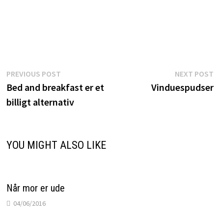
Indlægsnavigation
Previous
N
PREVIOUS POST
NEXT POST
post:
p
Bed and breakfast er et
Vinduespudser
billigt alternativ
YOU MIGHT ALSO LIKE
Når mor er ude
04/06/2016