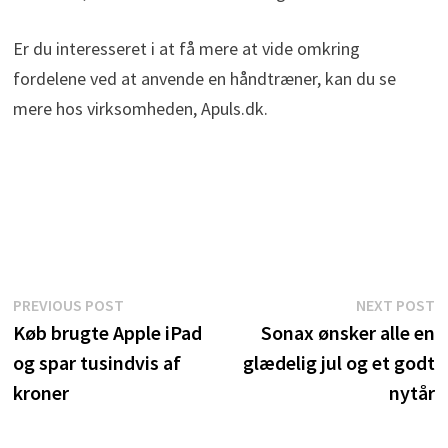
Er du interesseret i at få mere at vide omkring
fordelene ved at anvende en håndtræner, kan du se
mere hos virksomheden, Apuls.dk.
Indlægsnavigation
Previous
N
PREVIOUS POST
NEXT POST
post:
p
Køb brugte Apple iPad
Sonax ønsker alle en
og spar tusindvis af
glædelig jul og et godt
kroner
nytår