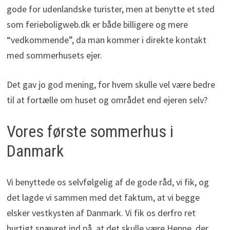
gode for udenlandske turister, men at benytte et sted
som ferieboligweb.dk er både billigere og mere
“vedkommende”, da man kommer i direkte kontakt
med sommerhusets ejer.
Det gav jo god mening, for hvem skulle vel være bedre
til at fortælle om huset og området end ejeren selv?
Vores første sommerhus i
Danmark
Vi benyttede os selvfølgelig af de gode råd, vi fik, og
det lagde vi sammen med det faktum, at vi begge
elsker vestkysten af Danmark. Vi fik os derfro ret
hurtigt snævret ind på, at det skulle være Henne, der