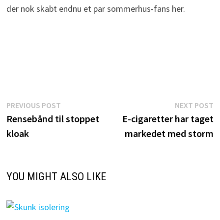
der nok skabt endnu et par sommerhus-fans her.
Indlægsnavigation
Previous
N
PREVIOUS POST
NEXT POST
post:
p
Rensebånd til stoppet
E-cigaretter har taget
kloak
markedet med storm
YOU MIGHT ALSO LIKE