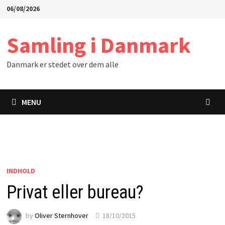
Skip
06/08/2026
to
content
Samling i Danmark
Danmark er stedet over dem alle
MENU
INDHOLD
Privat eller bureau?
by
Oliver Sternhover
18/10/2015