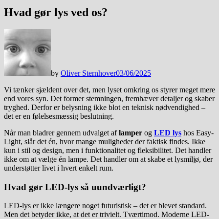
Hvad gør lys ved os?
by
Oliver Sternhover
03/06/2025
Vi tænker sjældent over det, men lyset omkring os styrer meget mere
end vores syn. Det former stemningen, fremhæver detaljer og skaber
tryghed. Derfor er belysning ikke blot en teknisk nødvendighed –
det er en følelsesmæssig beslutning.
Når man bladrer gennem udvalget af
lamper
og
LED lys
hos Easy-
Light, slår det én, hvor mange muligheder der faktisk findes. Ikke
kun i stil og design, men i funktionalitet og fleksibilitet. Det handler
ikke om at vælge én lampe. Det handler om at skabe et lysmiljø, der
understøtter livet i hvert enkelt rum.
Hvad gør LED-lys så uundværligt?
LED-lys er ikke længere noget futuristisk – det er blevet standard.
Men det betyder ikke, at det er trivielt. Tværtimod. Moderne LED-