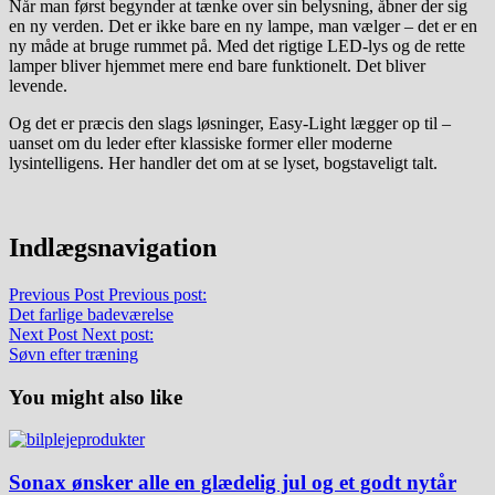
Når man først begynder at tænke over sin belysning, åbner der sig
en ny verden. Det er ikke bare en ny lampe, man vælger – det er en
ny måde at bruge rummet på. Med det rigtige LED-lys og de rette
lamper bliver hjemmet mere end bare funktionelt. Det bliver
levende.
Og det er præcis den slags løsninger, Easy-Light lægger op til –
uanset om du leder efter klassiske former eller moderne
lysintelligens. Her handler det om at se lyset, bogstaveligt talt.
Indlægsnavigation
Previous Post
Previous post:
Det farlige badeværelse
Next Post
Next post:
Søvn efter træning
You might also like
Sonax ønsker alle en glædelig jul og et godt nytår