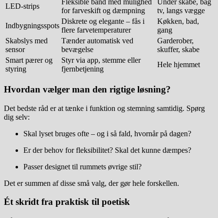
Fleksible bånd med mulighed
Under skabe, bag
LED-strips
for farveskift og dæmpning
tv, langs vægge
Diskrete og elegante – fås i
Køkken, bad,
Indbygningsspots
flere farvetemperaturer
gang
Skabslys med
Tænder automatisk ved
Garderober,
sensor
bevægelse
skuffer, skabe
Smart pærer og
Styr via app, stemme eller
Hele hjemmet
styring
fjernbetjening
Hvordan vælger man den rigtige løsning?
Det bedste råd er at tænke i funktion og stemning samtidig. Spørg
dig selv:
Skal lyset bruges ofte – og i så fald, hvornår på dagen?
Er der behov for fleksibilitet? Skal det kunne dæmpes?
Passer designet til rummets øvrige stil?
Det er summen af disse små valg, der gør hele forskellen.
Ét skridt fra praktisk til poetisk