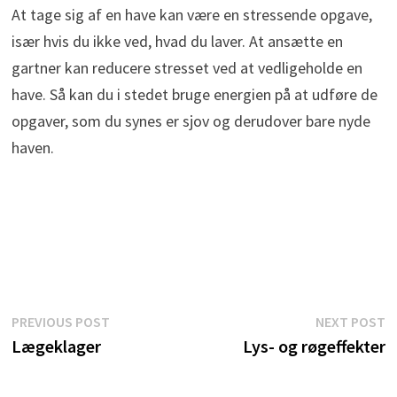
At tage sig af en have kan være en stressende opgave,
især hvis du ikke ved, hvad du laver. At ansætte en
gartner kan reducere stresset ved at vedligeholde en
have. Så kan du i stedet bruge energien på at udføre de
opgaver, som du synes er sjov og derudover bare nyde
haven.
Indlægsnavigation
Previous
N
PREVIOUS POST
NEXT POST
post:
p
Lægeklager
Lys- og røgeffekter